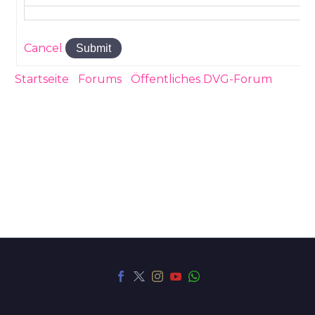
Cancel
Submit
Startseite
›
Forums
›
Öffentliches DVG-Forum
›
Berechnungsmethode meldepflichtiger
Versorgungsbezug