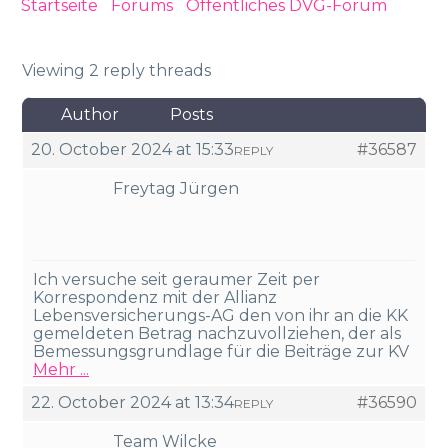
Startseite
›
Forums
›
Öffentliches DVG-Forum
›
Berechnungsmethode meldepflichtiger
Versorgungsbezug
Viewing 2 reply threads
Author
Posts
20. October 2024 at 15:33
#36587
REPLY
Freytag Jürgen
Ich versuche seit geraumer Zeit per
Korrespondenz mit der Allianz
Lebensversicherungs-AG den von ihr an die KK
gemeldeten Betrag nachzuvollziehen, der als
Bemessungsgrundlage für die Beiträge zur KV
Mehr ...
22. October 2024 at 13:34
#36590
REPLY
Team Wilcke