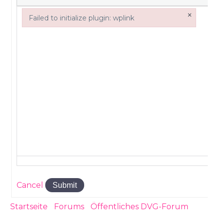
×
Failed to initialize plugin: wplink
Failed to initialize plugin: wplink
Cancel
Submit
Startseite
›
Forums
›
Öffentliches DVG-Forum
›
Boomer-Soli – Wähler wacht endlich auf, die