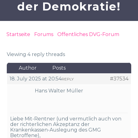
der Demokratie!
Startseite
›
Forums
›
Öffentliches DVG-Forum
›
Boomer-Soli – Wähler wacht endlich auf, die
einzige Chance in der Demokratie!
Viewing 4 reply threads
Author
Posts
18. July 2025 at 20:54
#37534
REPLY
Hans Walter Müller
Liebe Mit-Rentner (und vermutlich auch von
der richterlichen Akzeptanz der
Krankenkassen-Auslegung des GMG
Betroffene),