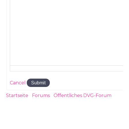
Cancel
Submit
Startseite
›
Forums
›
Öffentliches DVG-Forum
›
DV
Auszahlungstricks Plus EU Ausland
Hauptwohnsitz