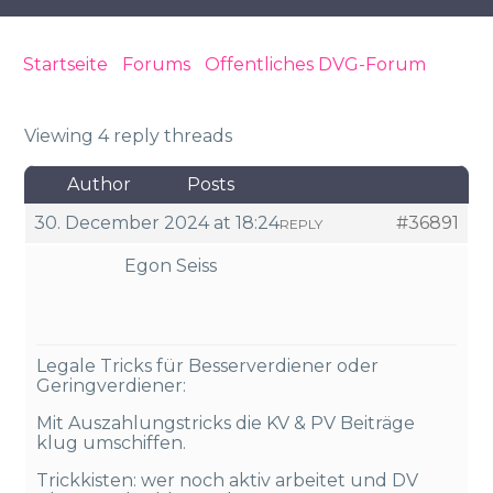
Startseite
›
Forums
›
Öffentliches DVG-Forum
›
DV
Auszahlungstricks Plus EU Ausland
Hauptwohnsitz
Viewing 4 reply threads
Author
Posts
30. December 2024 at 18:24
#36891
REPLY
Egon Seiss
Legale Tricks für Besserverdiener oder
Geringverdiener:
Mit Auszahlungstricks die KV & PV Beiträge
klug umschiffen.
Trickkisten: wer noch aktiv arbeitet und DV