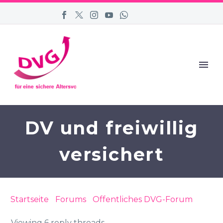
DV und freiwillig
versichert
Startseite
›
Forums
›
Öffentliches DVG-Forum
›
DV
und freiwillig versichert
Viewing 6 reply threads