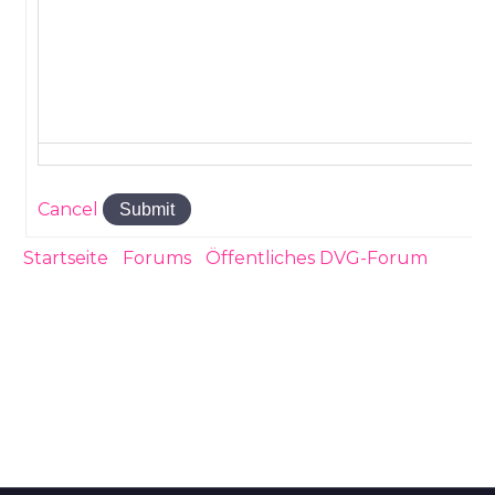
Cancel
Submit
Startseite
›
Forums
›
Öffentliches DVG-Forum
›
DV
und freiwillig versichert