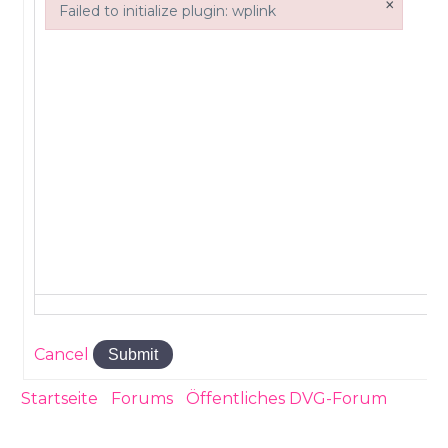
×
Failed to initialize plugin: wplink
Failed to initialize plugin: wplink
Cancel
Submit
Startseite
›
Forums
›
Öffentliches DVG-Forum
›
Krankenkassenwechsel