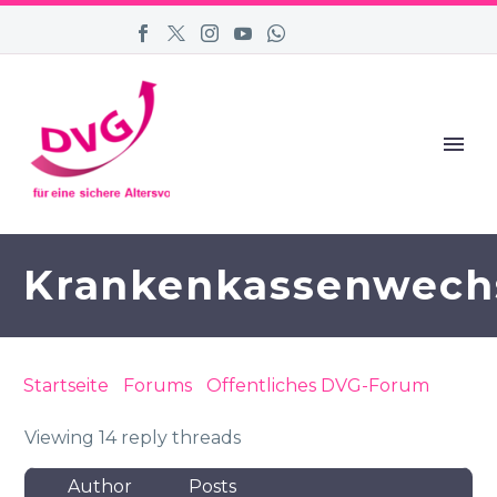
Krankenkassenwech
Startseite
›
Forums
›
Öffentliches DVG-Forum
›
Krankenkassenwechsel
Viewing 14 reply threads
Author
Posts