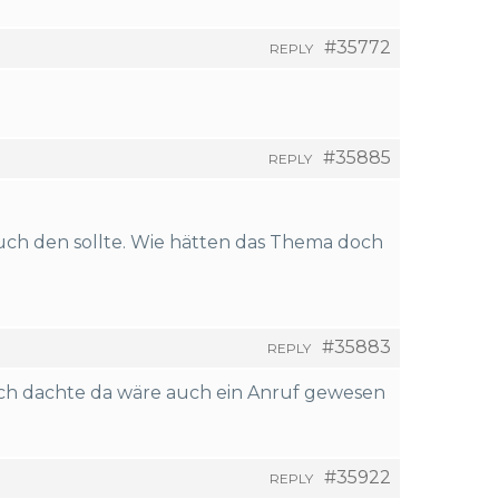
#35772
REPLY
#35885
REPLY
ruch den sollte. Wie hätten das Thema doch
#35883
REPLY
 (ich dachte da wäre auch ein Anruf gewesen
#35922
REPLY