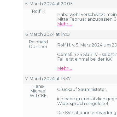
5. March 2024 at 20:03
Rolf H
Habe wohl verschwitzt meine
Mitte Februar anzupassen. J
Mehr ...
6. March 2024 at 14:15
Reinhard
Rolf H. v. 5. März 2024 um 2
Günther
Gemäß § 24 SGB IV – selbst
Fall erst einmal bei der KK
Mehr ...
7. March 2024 at 13:47
Hans-
Glückauf Säumnistäter,
Michael
WILCKE
ich habe grundsätzlich ge
Widerspruch eingeleitet.
Die KV hat dann entweder gr