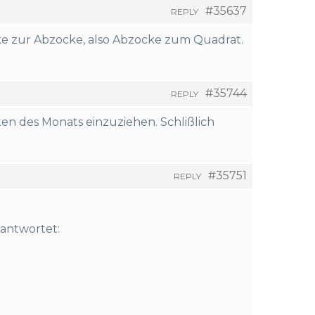
#35637
REPLY
cke zur Abzocke, also Abzocke zum Quadrat.
#35744
REPLY
ten des Monats einzuziehen. Schlißlich
#35751
REPLY
eantwortet: