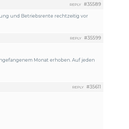
#35589
REPLY
ung und Betriebsrente rechtzeitig vor
#35599
REPLY
 angefangenem Monat erhoben. Auf jeden
#35611
REPLY