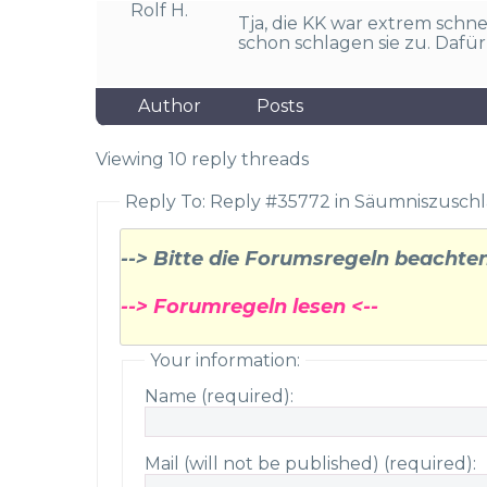
Rolf H.
Tja, die KK war extrem schn
schon schlagen sie zu. Dafür
Author
Posts
Viewing 10 reply threads
Reply To: Reply #35772 in Säumniszusch
--> Bitte die Forumsregeln beachten
--> Forumregeln lesen <--
Your information:
Name (required):
Mail (will not be published) (required):