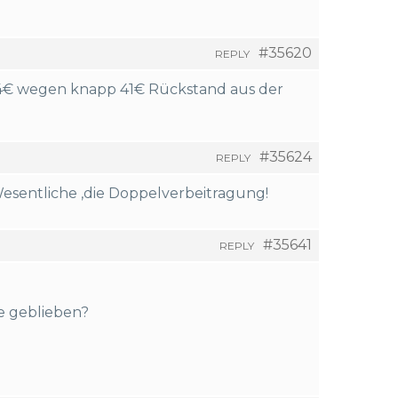
#35620
REPLY
e 4€ wegen knapp 41€ Rückstand aus der
#35624
REPLY
Wesentliche ,die Doppelverbeitragung!
#35641
REPLY
e geblieben?