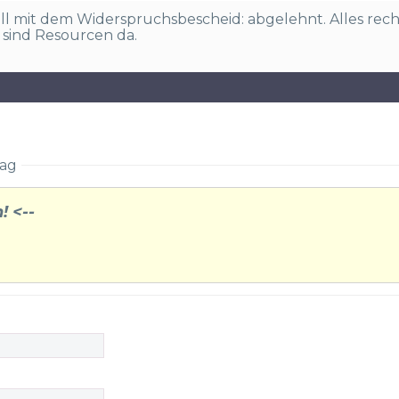
ell mit dem Widerspruchsbescheid: abgelehnt. Alles rec
 sind Resourcen da.
lag
! <--