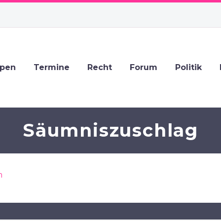
ppen
Termine
Recht
Forum
Politik
Säumniszuschlag
m
›
Säumniszuschlag