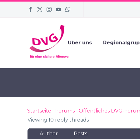
Über uns
Regionalgru
Startseite
›
Forums
›
Öffentliches DVG-Foru
Viewing 10 reply threads
Author
Posts