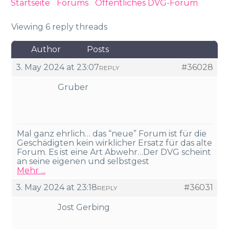
Startseite
›
Forums
›
Öffentliches DVG-Forum
›
Was ist das mittlerweile für ein Forum
Viewing 6 reply threads
Author
Posts
3. May 2024 at 23:07
#36028
REPLY
Gruber
Mal ganz ehrlich… das “neue” Forum ist für die
Geschädigten kein wirklicher Ersatz für das alte
Forum. Es ist eine Art Abwehr…Der DVG scheint
an seine eigenen und selbstgest
Mehr ...
3. May 2024 at 23:18
#36031
REPLY
Jost Gerbing