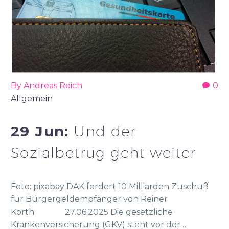
By Andreas Reich
0
Allgemein
29 Jun:
Und der
Sozialbetrug geht weiter
Foto: pixabay DAK fordert 10 Milliarden Zuschuß
für Bürgergeldempfänger von Reiner
Korth 27.06.2025 Die gesetzliche
Krankenversicherung (GKV) steht vor der…