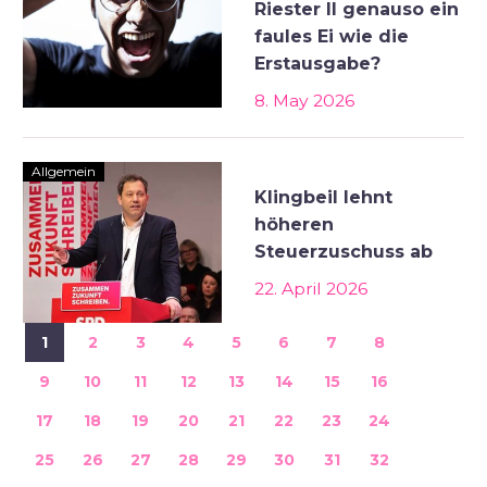
Riester II genauso ein
faules Ei wie die
Erstausgabe?
8. May 2026
Allgemein
Klingbeil lehnt
höheren
Steuerzuschuss ab
22. April 2026
1
2
3
4
5
6
7
8
9
10
11
12
13
14
15
16
17
18
19
20
21
22
23
24
25
26
27
28
29
30
31
32