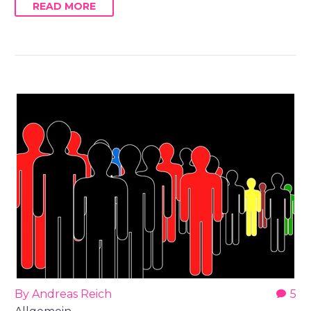
READ MORE
By Andreas Reich
5