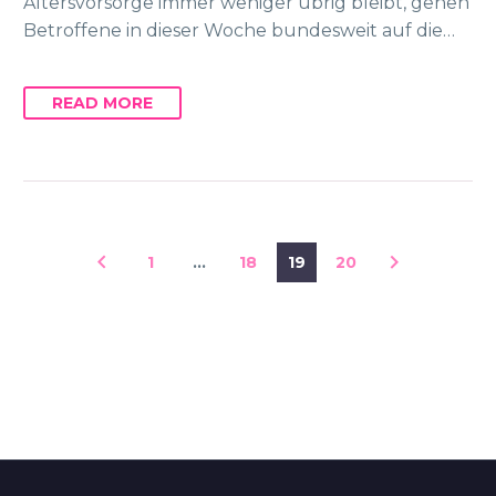
Altersvorsorge immer weniger übrig bleibt, gehen
Betroffene in dieser Woche bundesweit auf die…
READ MORE
1
…
18
19
20