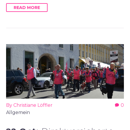
READ MORE
By Christiane Löffler
0
Allgemein