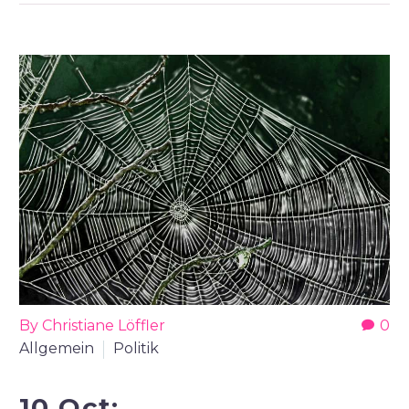
By Christiane Löffler
0
Allgemein
Politik
10 Oct: