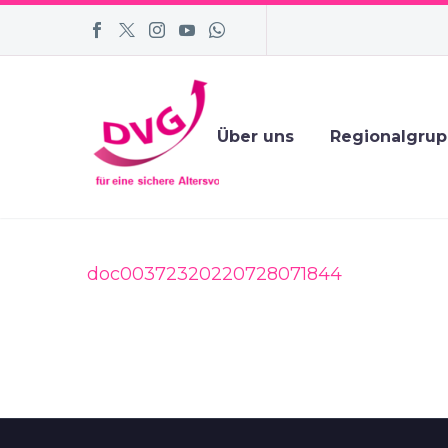
Über uns
Regionalgru
doc00372320220728071844