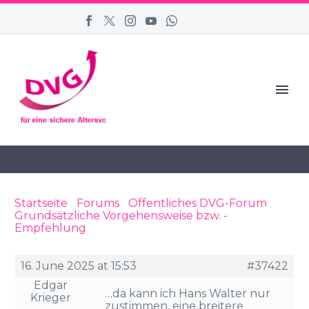
Startseite
›
Forums
›
Öffentliches DVG-Forum
›
Grundsätzliche Vorgehensweise bzw. -
Empfehlung
›
Reply To: Grundsätzliche
Vorgehensweise bzw. -Empfehlung
16. June 2025 at 15:53
#37422
Edgar
…da kann ich Hans Walter nur
Krieger
zustimmen, eine breitere