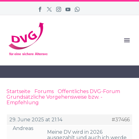
Startseite
›
Forums
›
Öffentliches DVG-Forum
›
Grundsätzliche Vorgehensweise bzw. -
Empfehlung
›
Reply To: Grundsätzliche
Vorgehensweise bzw. -Empfehlung
29. June 2025 at 21:14
#37466
Andreas
Meine DV wird in 2026
ausgezahlt und auch ich werde