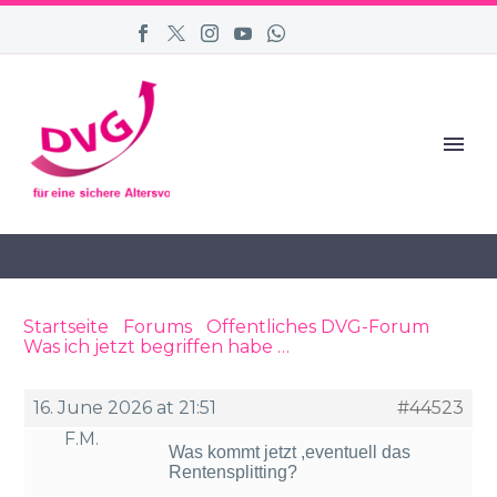
Startseite
›
Forums
›
Öffentliches DVG-Forum
›
Was ich jetzt begriffen habe …
›
Reply To: Was ich
jetzt begriffen habe …
16. June 2026 at 21:51
#44523
F.M.
Was kommt jetzt ,eventuell das
Rentensplitting?