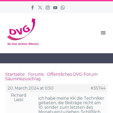
Startseite
›
Forums
›
Öffentliches DVG-Forum
›
Säumniszuschlag
›
Reply To: Säumniszuschlag
20. March 2024 at 0:50
#35744
Richard
ich habe meine KK die Techniker
Liebl
gebeten, die Beiträge nicht am
10. sonder zum letzten des
Monats einzuziehen. Schlißlich