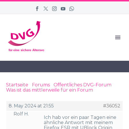
Startseite
›
Forums
›
Öffentliches DVG-Forum
›
Was ist das mittlerweile für ein Forum
›
Reply To:
Was ist das mittlerweile für ein Forum
8. May 2024 at 21:55
#36052
Rolf H.
Ich hab vor ein paar Tagen eine
ähnliche Antwort mit meinem
Firefox ESR mit UBlock Origin