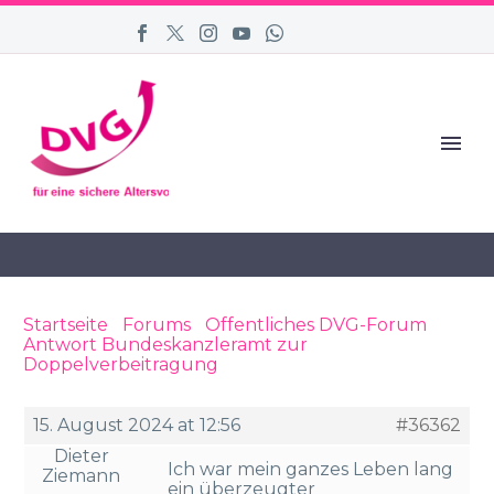
Startseite
›
Forums
›
Öffentliches DVG-Forum
›
Antwort Bundeskanzleramt zur
Doppelverbeitragung
›
Reply To: Antwort
Bundeskanzleramt zur Doppelverbeitragung
15. August 2024 at 12:56
#36362
Dieter
Ich war mein ganzes Leben lang
Ziemann
ein überzeugter