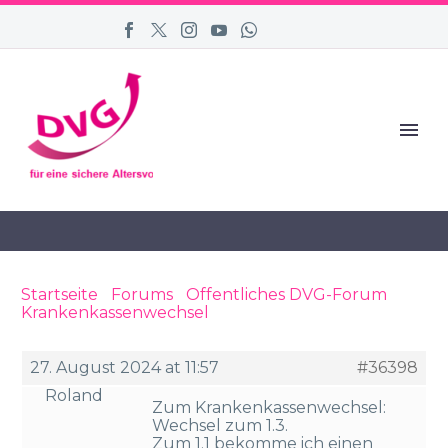
Startseite
›
Forums
›
Öffentliches DVG-Forum
›
Krankenkassenwechsel
›
Reply To:
Krankenkassenwechsel
27. August 2024 at 11:57
#36398
Roland
Zum Krankenkassenwechsel:
Wechsel zum 1.3.
Zum 1.1 bekomme ich einen