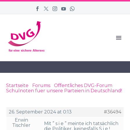
Startseite
›
Forums
›
Öffentliches DVG-Forum
›
Schulnoten fuer unsere Parteien in Deutschland!
›
Reply To: Schulnoten fuer unsere Parteien in
Deutschland!
26. September 2024 at 0:13
#36494
Erwin
Mit ” s i e ” meinte ich tatsächlich
Tischler
die Politiker, keinesfalls S i e !