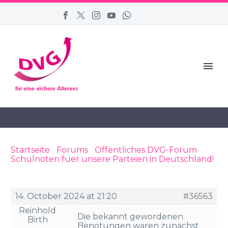
Startseite
›
Forums
›
Öffentliches DVG-Forum
›
Schulnoten fuer unsere Parteien in Deutschland!
›
Reply To: Schulnoten fuer unsere Parteien in
Deutschland!
14. October 2024 at 21:20
#36563
Reinhold
Die bekannt gewordenen
Birth
Benotungen waren zunächst