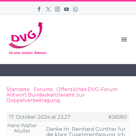
Startseite
›
Forums
›
Öffentliches DVG-Forum
›
Antwort Bundeskanzleramt zur
Doppelverbeitragung
›
Reply To: Antwort
Bundeskanzleramt zur Doppelverbeitragung
17. October 2024 at 23:27
#36580
Hans Walter
Danke Hr. Reinhard Günther für
Müller
die klare Zusammenfassung. Ich