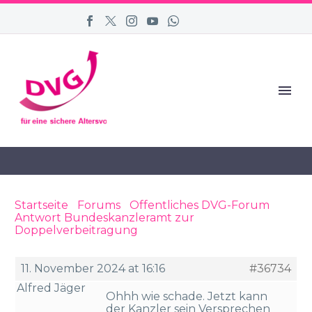
Startseite
›
Forums
›
Öffentliches DVG-Forum
›
Antwort Bundeskanzleramt zur
Doppelverbeitragung
›
Reply To: Antwort
Bundeskanzleramt zur Doppelverbeitragung
11. November 2024 at 16:16
#36734
Alfred Jäger
Ohhh wie schade. Jetzt kann
der Kanzler sein Versprechen