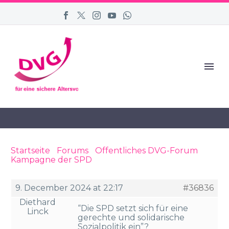
Startseite
›
Forums
›
Öffentliches DVG-Forum
›
Kampagne der SPD
›
Reply To: Kampagne der
SPD
9. December 2024 at 22:17
#36836
Diethard
“Die SPD setzt sich für eine
Linck
gerechte und solidarische
Sozialpolitik ein”?