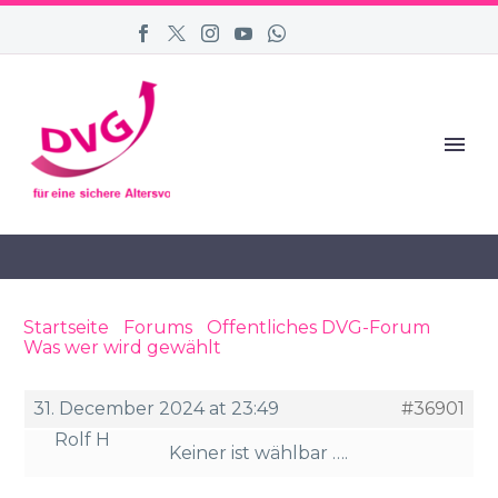
Startseite
›
Forums
›
Öffentliches DVG-Forum
›
Was wer wird gewählt
›
Reply To: Was wer wird
gewählt
31. December 2024 at 23:49
#36901
Rolf H
Keiner ist wählbar ….