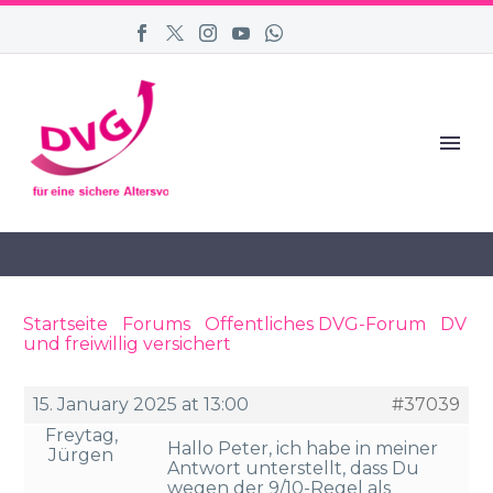
Startseite
›
Forums
›
Öffentliches DVG-Forum
›
DV
und freiwillig versichert
›
Reply To: DV und
freiwillig versichert
15. January 2025 at 13:00
#37039
Freytag,
Hallo Peter, ich habe in meiner
Jürgen
Antwort unterstellt, dass Du
wegen der 9/10-Regel als