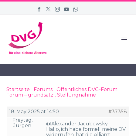
Startseite
›
Forums
›
Öffentliches DVG-Forum
›
Forum – grundsätzl. Stellungnahme
›
Reply To:
Forum – grundsätzl. Stellungnahme
18. May 2025 at 14:50
#37358
Freytag,
@Alexander Jacubowsky
Jürgen
Hallo, ich habe formell meine DV
widerrufen, hat die Allianz