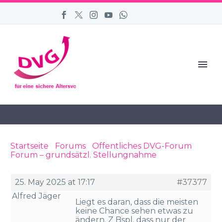
Startseite
›
Forums
›
Öffentliches DVG-Forum
›
Forum – grundsätzl. Stellungnahme
›
Reply To:
Forum – grundsätzl. Stellungnahme
25. May 2025 at 17:17
#37377
Alfred Jäger
Liegt es daran, dass die meisten
keine Chance sehen etwas zu
ändern. Z Bspl. dass nur der