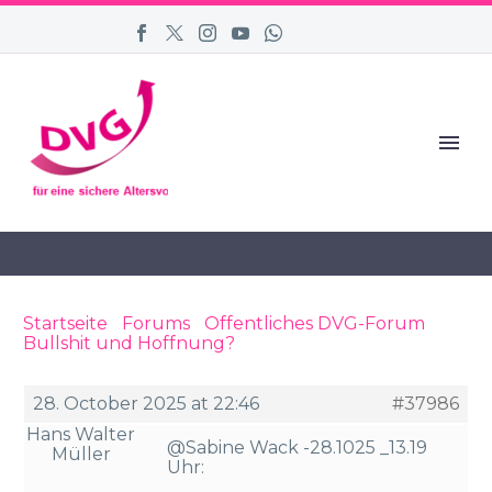
Startseite
›
Forums
›
Öffentliches DVG-Forum
›
Bullshit und Hoffnung?
›
Reply To: Bullshit und
Hoffnung?
28. October 2025 at 22:46
#37986
Hans Walter
@Sabine Wack -28.1025 _13.19
Müller
Uhr: