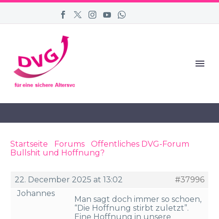
Startseite
›
Forums
›
Öffentliches DVG-Forum
›
Bullshit und Hoffnung?
›
Reply To: Bullshit und
Hoffnung?
22. December 2025 at 13:02
#37996
Johannes
Man sagt doch immer so schoen,
“Die Hoffnung stirbt zuletzt”.
Eine Hoffnung in unsere