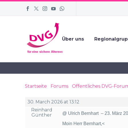
Über uns
Regionalgru
Startseite
›
Forums
›
Öffentliches DVG-Foru
Weihnachtsgeld von 1998
30. March 2026 at 13:12
Reinhard
@ Ulrich Bernhart – 23. März 2
Günther
Moin Herr Bernhart,<