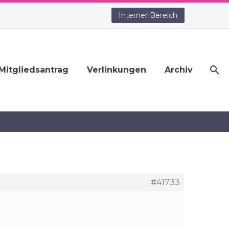
Interner Bereich
Mitgliedsantrag
Verlinkungen
Archiv
ply To: Direktversicherung aus
#41733