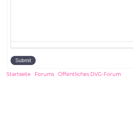
Submit
Startseite
›
Forums
›
Öffentliches DVG-Forum
›
Antwort der Barmer auf Widerspruch gegen die
Beitragserhöhung zum 1.01.2025