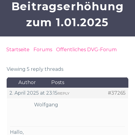
Beitragserhöhung
zum 1.01.2025
Startseite
›
Forums
›
Öffentliches DVG-Forum
›
Antwort der Barmer auf Widerspruch gegen die
Beitragserhöhung zum 1.01.2025
Viewing 5 reply threads
Author
Posts
2. April 2025 at 23:15
#37265
REPLY
Wolfgang
Hallo,