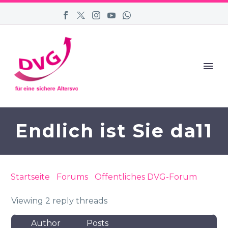
Endlich ist Sie da11
Startseite
›
Forums
›
Öffentliches DVG-Forum
›
Endlich ist Sie da11
Viewing 2 reply threads
Author
Posts