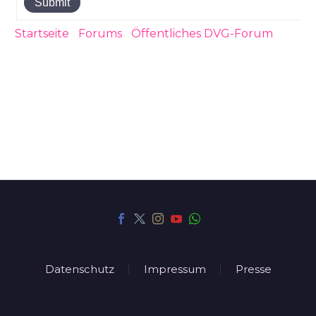
Submit
Startseite
›
Forums
›
Öffentliches DVG-Forum
›
Endlich ist Sie da11
Datenschutz
Impressum
Presse