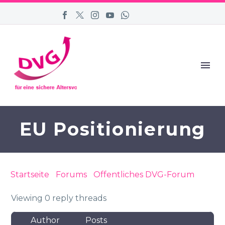
EU Positionierung
Startseite
›
Forums
›
Öffentliches DVG-Forum
›
EU
Positionierung
Viewing 0 reply threads
Author
Posts