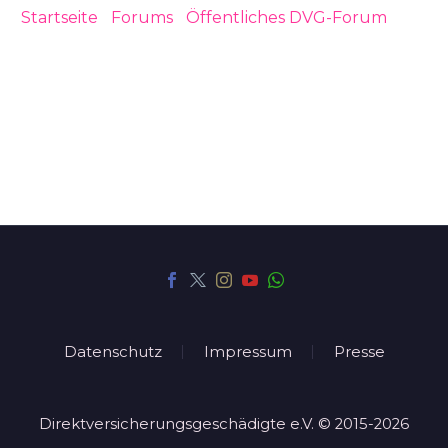
Startseite
›
Forums
›
Öffentliches DVG-Forum
›
Kommentar zu: Recht sprechen heißt auch …..
Datenschutz
Impressum
Presse
Direktversicherungsgeschädigte e.V. © 2015-2026