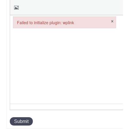
×
Failed to initialize plugin: wplink
Failed to initialize plugin: wplink
Submit