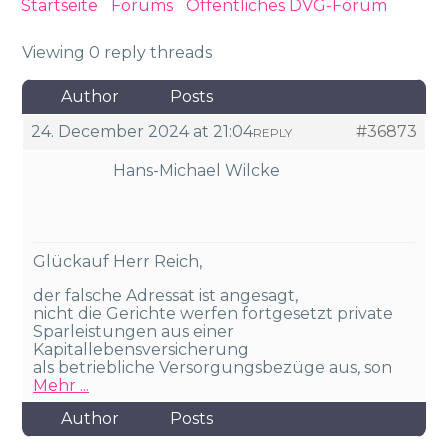
Startseite
›
Forums
›
Öffentliches DVG-Forum
›
Kommentar zu: Recht sprechen heißt auch …..
Viewing 0 reply threads
Author
Posts
24. December 2024 at 21:04
#36873
REPLY
Hans-Michael Wilcke
Glückauf Herr Reich,
der falsche Adressat ist angesagt,
nicht die Gerichte werfen fortgesetzt private
Sparleistungen aus einer
Kapitallebensversicherung
als betriebliche Versorgungsbezüge aus, son
Mehr ...
Author
Posts