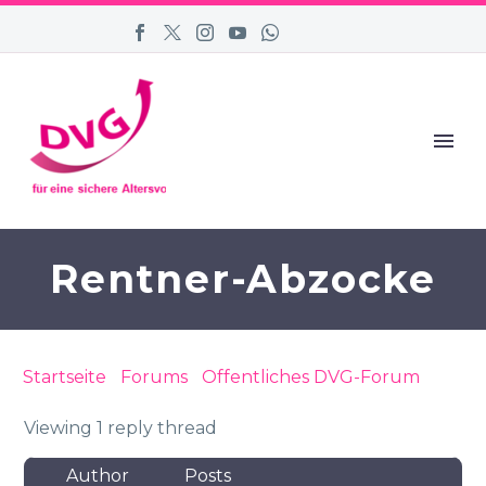
Rentner-Abzocke
Startseite
›
Forums
›
Öffentliches DVG-Forum
›
Rentner-Abzocke
Viewing 1 reply thread
Author
Posts