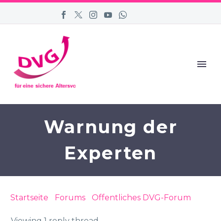
Warnung der
Experten
Startseite
›
Forums
›
Öffentliches DVG-Forum
›
Warnung der Experten
Viewing 1 reply thread