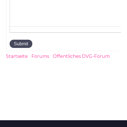
Submit
Startseite
›
Forums
›
Öffentliches DVG-Forum
›
Wer ist für die Abschaffung Doppelverbeitragung
im last minute wählbar?