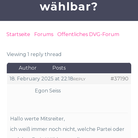
wählbar?
Startseite
›
Forums
›
Öffentliches DVG-Forum
›
Wer ist für die Abschaffung Doppelverbeitragung
im last minute wählbar?
Viewing 1 reply thread
Author
Posts
18. February 2025 at 22:18
#37190
REPLY
Egon Seiss
Hallo werte Mitsreiter,
ich weiß immer noch nicht, welche Partei oder