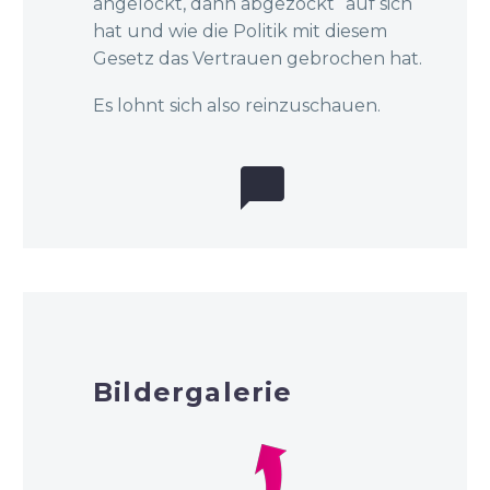
angelockt, dann abgezockt“ auf sich
hat und wie die Politik mit diesem
Gesetz das Vertrauen gebrochen hat.
Es lohnt sich also reinzuschauen.


Bildergalerie