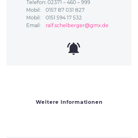
Telefon: 02371 – 460 – 999
Mobil: 0157 87 031 827
Mobil: 0151 594 17 532
Email:
ralf.schelberger@gmx.de


Weitere Informationen