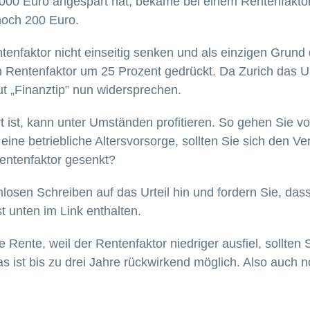
.000 Euro angespart hat, bekäme bei einem Rentenfakto
noch 200 Euro.
tenfaktor nicht einseitig senken und als einzigen Grund
 Rentenfaktor um 25 Prozent gedrückt. Da Zurich das Ur
t „Finanztip” nun widersprechen.
rt ist, kann unter Umständen profitieren. So gehen Sie v
ine betriebliche Altersvorsorge, sollten Sie sich den V
entenfaktor gesenkt?
losen Schreiben auf das Urteil hin und fordern Sie, das
t unten im Link enthalten.
e Rente, weil der Rentenfaktor niedriger ausfiel, sollten
 ist bis zu drei Jahre rückwirkend möglich. Also auch n