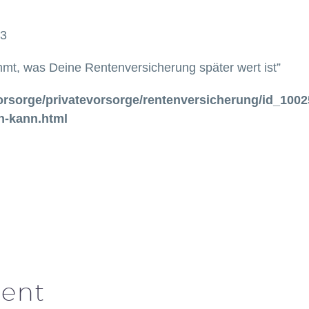
23
immt, was Deine Rentenversicherung später wert ist”
orsorge/privatevorsorge/rentenversicherung/id_10025
n-kann.html
ent