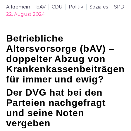
Allgemein
bAV
CDU
Politik
Soziales
SPD
22. August 2024
Betriebliche
Altersvorsorg
e (bAV)
–
doppelter Abzug von
K
rankenkassenb
eiträgen
für immer und ewig?
Der DVG hat bei den
Parteien nachgefragt
und seine Noten
vergeben