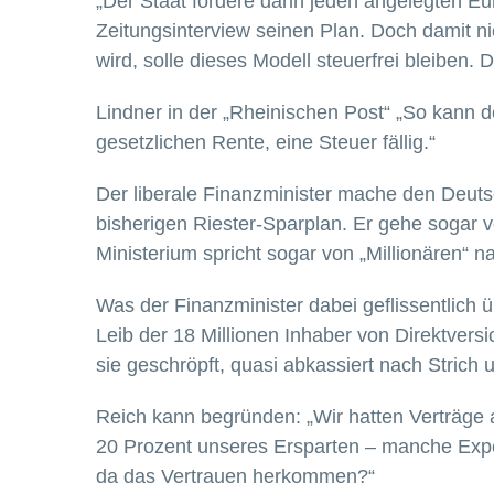
„Der Staat fördere dann jeden angelegten Eur
Zeitungsinterview seinen Plan. Doch damit n
wird, solle dieses Modell steuerfrei bleiben. 
Lindner in der „Rheinischen Post“ „So kann de
gesetzlichen Rente, eine Steuer fällig.“
Der liberale Finanzminister mache den Deut
bisherigen Riester-Sparplan. Er gehe sogar 
Ministerium spricht sogar von „Millionären“
Was der Finanzminister dabei geflissentlich 
Leib der 18 Millionen Inhaber von Direktver
sie geschröpft, quasi abkassiert nach Stric
Reich kann begründen: „Wir hatten Verträge 
20 Prozent unseres Ersparten – manche Expe
da das Vertrauen herkommen?“