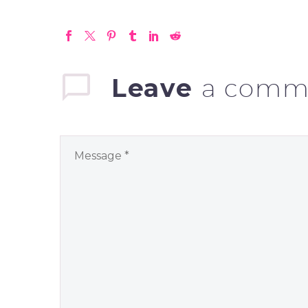
Leave
a comm