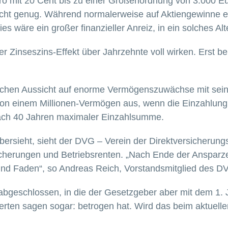
o mit 20 Cent bis zu einer Größenordnung von 3.000 Euro
icht genug. Während normalerweise auf Aktiengewinne ei
Dies wäre ein großer finanzieller Anreiz, in ein solches A
r Zinseszins-Effekt über Jahrzehnte voll wirken. Erst bei
schen Aussicht auf enorme Vermögenszuwächse mit sein
von einem Millionen-Vermögen aus, wenn die Einzahlung 
 nach 40 Jahren maximaler Einzahlsumme.
übersieht, sieht der DVG – Verein der Direktversicherun
sicherungen und Betriebsrenten. „Nach Ende der Ansparz
h und Faden“, so Andreas Reich, Vorstandsmitglied des D
abgeschlossen, in die der Gesetzgeber aber mit dem 1. 
rten sagen sogar: betrogen hat. Wird das beim aktuell