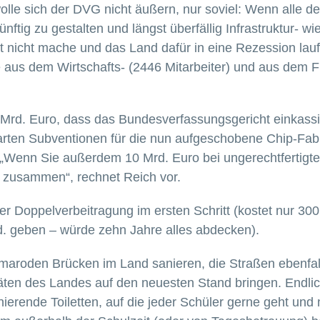
e sich der DVG nicht äußern, nur soviel: Wenn alle de
tig zu gestalten und längst überfällig Infrastruktur- wie
 nicht mache und das Land dafür in eine Rezession lau
e aus dem Wirtschafts- (2446 Mitarbeiter) und aus dem F
Mrd. Euro, dass das Bundesverfassungsgericht einkassie
rten Subventionen für die nun aufgeschobene Chip-Fabr
 „Wenn Sie außerdem 10 Mrd. Euro bei ungerechtfertigt
 zusammen“, rechnet Reich vor.
Doppelverbeitragung im ersten Schritt (kostet nur 300
d. geben – würde zehn Jahre alles abdecken).
 maroden Brücken im Land sanieren, die Straßen ebenfall
täten des Landes auf den neuesten Stand bringen. Endli
ierende Toiletten, auf die jeder Schüler gerne geht und