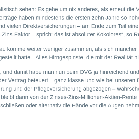
stisch sehen: Es gehe um nix anderes, als erneut die 
 Verträge haben mindestens die ersten zehn Jahre so ho
r und vielen Direktversicherungen – am Ende zum Teil
ins-Faktor – sprich: das ist absoluter Kokolores“, so R
au komme weiter weniger zusammen, als sich mancher Mi
stellt hatte. „Alles Hirngespinste, die mit der Realität n
h, und damit habe man nun beim DVG ja hinreichend un
 der Vertrag beteuert – ganz klasse und wie bei unsere
rung und der Pflegeversicherung abgezogen – wahrschein
leibt dann von der Zinses-Zins-Millionen-Aktien-Rente 
 schließen oder alternativ die Hände vor die Augen neh