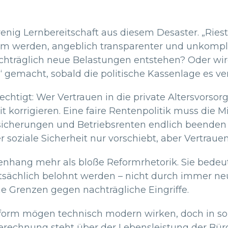
ig Lernbereitschaft aus diesem Desaster. „Riester 
rm werden, angeblich transparenter und unkompli
nachträglich neue Belastungen entstehen? Oder wi
 gemacht, sobald die politische Kassenlage es ve
rechtigt: Wer Vertrauen in die private Altersvors
korrigieren. Eine faire Rentenpolitik muss die Mi
sicherungen und Betriebsrenten endlich beenden 
soziale Sicherheit nur vorschiebt, aber Vertrauen 
hang mehr als bloße Reformrhetorik. Sie bedeute
tsächlich belohnt werden – nicht durch immer ne
che Grenzen gegen nachträgliche Eingriffe.
orm mögen technisch modern wirken, doch in sozia
Berechnung steht über der Lebensleistung der Bürg