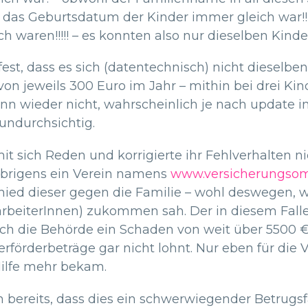
l das Geburtsdatum der Kinder immer gleich war!
aren!!!!! – es konnten also nur dieselben Kinder s
est, dass es sich (datentechnisch) nicht dieselb
n jeweils 300 Euro im Jahr – mithin bei drei Kin
nn wieder nicht, wahrscheinlich je nach update 
t undurchsichtig.
mit sich Reden und korrigierte ihr Fehlverhalten n
brigens ein Verein namens
www.versicherungso
hied dieser gegen die Familie – wohl deswegen, 
arbeiterInnen) zukommen sah. Der in diesem Fall
ch die Behörde ein Schaden von weit über 5500 €
förderbeträge gar nicht lohnt. Nur eben für die 
 Hilfe mehr bekam.
bereits, dass dies ein schwerwiegender Betrugsf