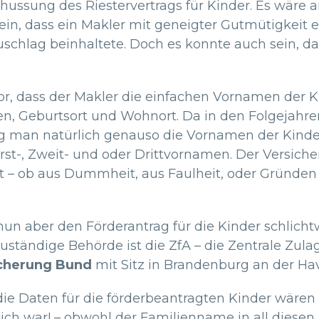
chussung des Riestervertrags für Kinder. Es wäre
 sein, dass ein Makler mit geneigter Gutmütigkeit 
zuschlag beinhaltete. Doch es konnte auch sein, d
r, dass der Makler die einfachen Vornamen der Ki
n, Geburtsort und Wohnort. Da in den Folgejahren 
g man natürlich genauso die Vornamen der Kinder 
rst-, Zweit- und oder Drittvornamen. Der Versich
– ob aus Dummheit, aus Faulheit, oder Gründen d
n aber den Förderantrag für die Kinder schlichtwe
ständige Behörde ist die ZfA – die Zentrale Zulag
cherung Bund
mit Sitz in Brandenburg an der Hav
die Daten für die förderbeantragten Kinder wären 
ich war! – obwohl der Familienname in all diesen