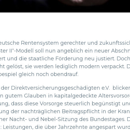
 deutsche Rentensystem gerechter und zukunftssic
r II“-Modell soll nun angeblich ein neuer Abschn
rt und die staatliche Förderung neu justiert. Doc
t gelöst, sie werden lediglich modern verpackt. 
bespiel gleich noch obendrauf.
der Direktversicherungsgeschädigten e.V. blicken
n gutem Glauben in kapitalgedeckte Altersvorsorg
ng, dass diese Vorsorge steuerlich begünstigt un
ung der nachträglichen Beitragspflicht in der Kra
ner Nacht- und Nebel-Sitzung des Bundestages. D
g: Leistungen, die über Jahrzehnte angespart wur