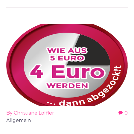
By Christiane Löffler
0
Allgemein