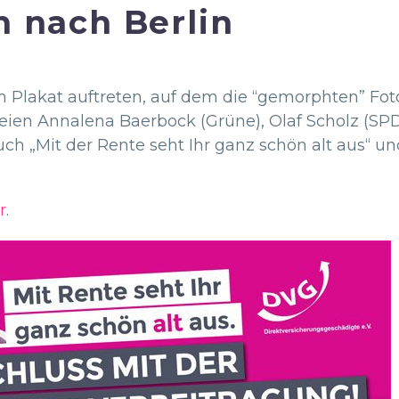
 nach Berlin
 Plakat auftreten, auf dem die “gemorphten” Fotos
rteien Annalena Baerbock (Grüne), Olaf Scholz (SP
h „Mit der Rente seht Ihr ganz schön alt aus“ u
r
.