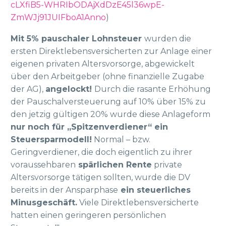
cLXfiB5-WHRIbODAjXdDzE45l36wpE-
ZmWJj91JUIFboA1Anno
)
Mit 5% pauschaler Lohnsteuer
wurden die
ersten Direktlebensversicherten zur Anlage einer
eigenen privaten Altersvorsorge, abgewickelt
über den Arbeitgeber (ohne finanzielle Zugabe
der AG),
angelockt!
Durch die rasante Erhöhung
der Pauschalversteuerung auf 10% über 15% zu
den jetzig gültigen 20% wurde diese Anlageform
nur noch für „Spitzenverdiener“ ein
Steuersparmodell!
Normal – bzw.
Geringverdiener, die doch eigentlich zu ihrer
voraussehbaren
spärlichen Rente
private
Altersvorsorge tätigen sollten, wurde die DV
bereits in der Ansparphase
ein steuerliches
Minusgeschäft.
Viele Direktlebensversicherte
hatten einen geringeren persönlichen