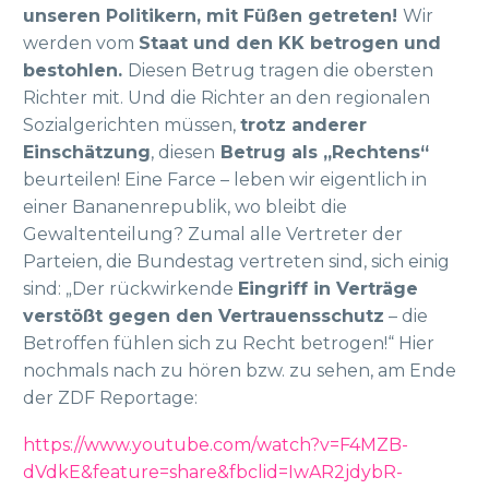
unseren Politikern, mit Füßen getreten!
Wir
werden vom
Staat und den KK betrogen und
bestohlen.
Diesen Betrug tragen die obersten
Richter mit. Und die Richter an den regionalen
Sozialgerichten müssen,
trotz anderer
Einschätzung
, diesen
Betrug als „Rechtens“
beurteilen! Eine Farce – leben wir eigentlich in
einer Bananenrepublik, wo bleibt die
Gewaltenteilung? Zumal alle Vertreter der
Parteien, die Bundestag vertreten sind, sich einig
sind: „Der rückwirkende
Eingriff in Verträge
verstößt gegen den Vertrauensschutz
– die
Betroffen fühlen sich zu Recht betrogen!“ Hier
nochmals nach zu hören bzw. zu sehen, am Ende
der ZDF Reportage:
https://www.youtube.com/watch?v=F4MZB-
dVdkE&feature=share&fbclid=IwAR2jdybR-