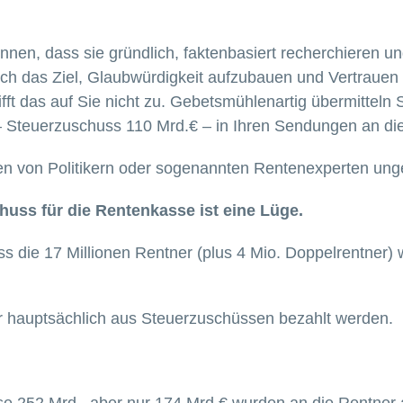
önnen, dass sie gründlich, faktenbasiert recherchieren
doch das Ziel, Glaubwürdigkeit aufzubauen und Vertrauen
rifft das auf Sie nicht zu. Gebetsmühlenartig übermittel
– Steuerzuschuss 110 Mrd.€ – in Ihren Sendungen an di
en von Politikern oder sogenannten Rentenexperten unge
huss für die Rentenkasse ist eine Lüge.
 die 17 Millionen Rentner (plus 4 Mio. Doppelrentner) 
r hauptsächlich aus Steuerzuschüssen bezahlt werden.
se 252 Mrd., aber nur 174 Mrd.€ wurden an die Rentner 