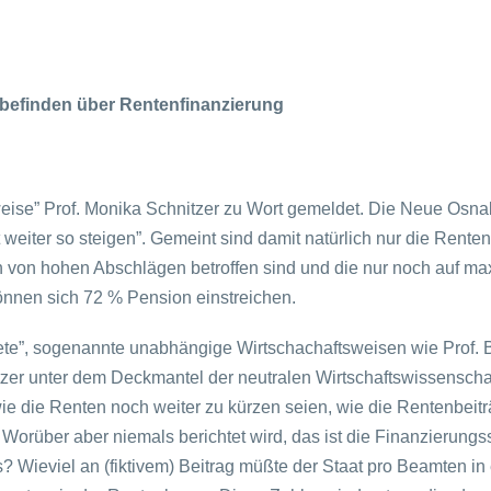
 befinden über Rentenfinanzierung
weise” Prof. Monika Schnitzer zu Wort gemeldet. Die Neue Osnab
eiter so steigen”. Gemeint sind damit natürlich nur die Renten
n von hohen Abschlägen betroffen sind und die nur noch auf m
können sich 72 % Pension einstreichen.
ete”, sogenannte unabhängige Wirtschachaftsweisen wie Prof. B
er unter dem Deckmantel der neutralen Wirtschaftswissenschaft 
ie die Renten noch weiter zu kürzen seien, wie die Rentenbeit
 Worüber aber niemals berichtet wird, das ist die Finanzierung
us? Wieviel an (fiktivem) Beitrag müßte der Staat pro Beamten i