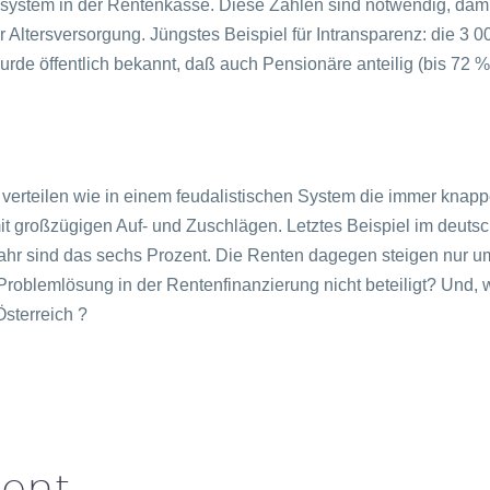
system in der Rentenkasse. Diese Zahlen sind notwendig, dam
Altersversorgung. Jüngstes Beispiel für Intransparenz: die 3 0
rde öffentlich bekannt, daß auch Pensionäre anteilig (bis 72 
 verteilen wie in einem feudalistischen System die immer kna
mit großzügigen Auf- und Zuschlägen. Letztes Beispiel im deuts
Jahr sind das sechs Prozent. Die Renten dagegen steigen nur u
roblemlösung in der Rentenfinanzierung nicht beteiligt? Und,
Österreich ?
ent